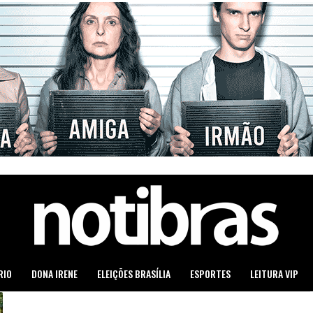
RIO
DONA IRENE
ELEIÇÕES BRASÍLIA
ESPORTES
LEITURA VIP