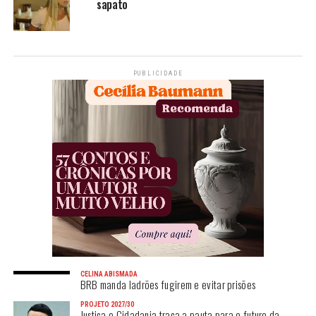
sapato
PUBLICIDADE
CELINA ABISMADA
BRB manda ladrões fugirem e evitar prisões
PROJETO 2027/30
Justiça e Cidadania traça a pauta para o futuro da