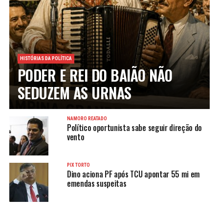
HISTÓRIAS DA POLÍTICA
PODER E REI DO BAIÃO NÃO
SEDUZEM AS URNAS
NAMORO REATADO
Político oportunista sabe seguir direção do
vento
PIX TORTO
Dino aciona PF após TCU apontar 55 mi em
emendas suspeitas