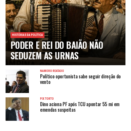
HISTÓRIAS DA POLÍTICA
PODER E REI DO BAIÃO NÃO
SEDUZEM AS URNAS
NAMORO REATADO
Político oportunista sabe seguir direção do
vento
PIX TORTO
Dino aciona PF após TCU apontar 55 mi em
emendas suspeitas