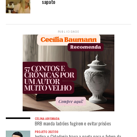
sapato
PUBLICIDADE
CELINA ABISMADA
BRB manda ladrões fugirem e evitar prisões
PROJETO 2027/30
Justiça e Cidadania traça a pauta para o futuro da