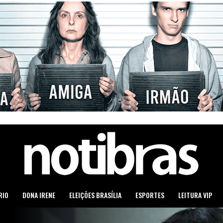
RIO
DONA IRENE
ELEIÇÕES BRASÍLIA
ESPORTES
LEITURA VIP