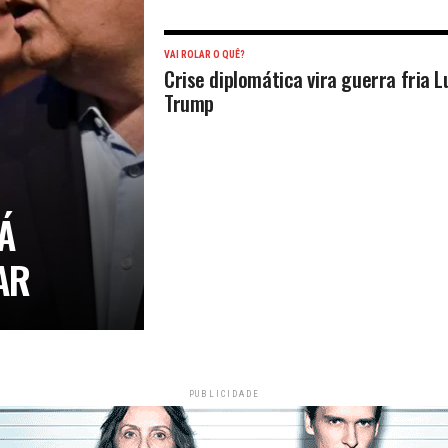
VAI ROLAR O QUÊ?
Crise diplomática vira guerra fria L
Trump
Á
AR
PUBLICIDADE