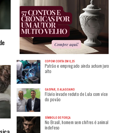
de
COPOM CORTA EM 0,25
Patrão e empregado ainda acham juro
alto
GASPAR, O ALAGOANO
Flávio invade reduto de Lula com vice
do povão
SÍMBOLO DE FORÇA
No Brasil, homem sem chifres é animal
indefeso
sica