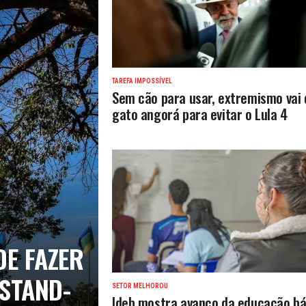
TAREFA IMPOSSÍVEL
Sem cão para usar, extremismo vai 
gato angorá para evitar o Lula 4
DE FAZER
 STAND-
SETOR MELHOROU
Ideb mostra avanço da educação bá