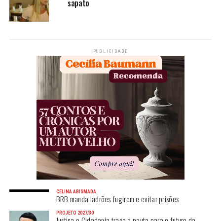
sapato
PUBLICIDADE
CELINA ABISMADA
BRB manda ladrões fugirem e evitar prisões
PROJETO 2027/30
Justiça e Cidadania traça a pauta para o futuro da