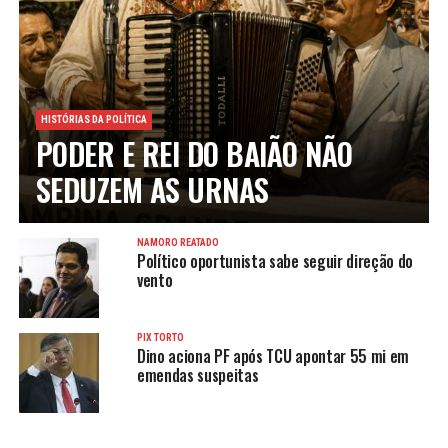
HISTÓRIAS DA POLÍTICA
PODER E REI DO BAIÃO NÃO
SEDUZEM AS URNAS
NAMORO REATADO
Político oportunista sabe seguir direção do
vento
PIX TORTO
Dino aciona PF após TCU apontar 55 mi em
emendas suspeitas