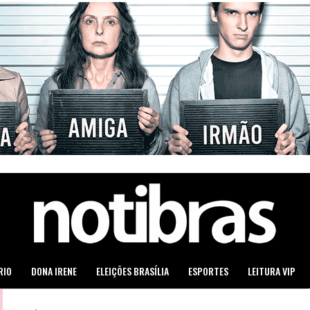
RIO
DONA IRENE
ELEIÇÕES BRASÍLIA
ESPORTES
LEITURA VIP