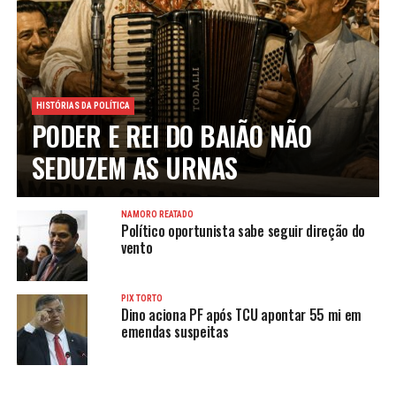
HISTÓRIAS DA POLÍTICA
PODER E REI DO BAIÃO NÃO
SEDUZEM AS URNAS
NAMORO REATADO
Político oportunista sabe seguir direção do
vento
PIX TORTO
Dino aciona PF após TCU apontar 55 mi em
emendas suspeitas