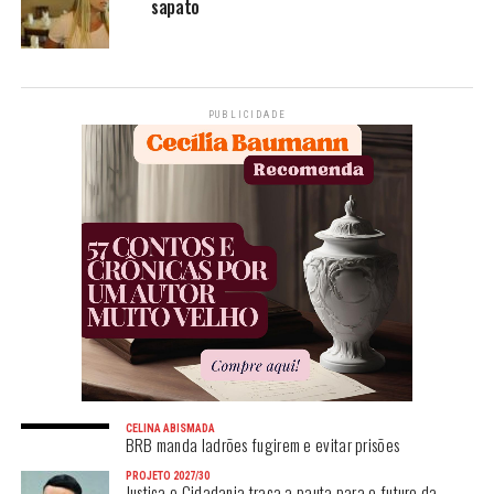
sapato
PUBLICIDADE
CELINA ABISMADA
BRB manda ladrões fugirem e evitar prisões
PROJETO 2027/30
Justiça e Cidadania traça a pauta para o futuro da