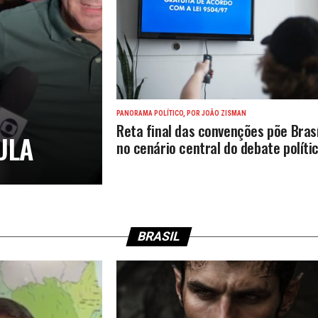
PANORAMA POLÍTICO, POR JOÃO ZISMAN
Reta final das convenções põe Brasí
ULA
no cenário central do debate políti
BRASIL