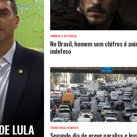
SÍMBOLO DE FORÇA
No Brasil, homem sem chifres é ani
indefeso
DE LULA
TRENS PAULISTANOS
Segundo dia de greve paralisa e lev