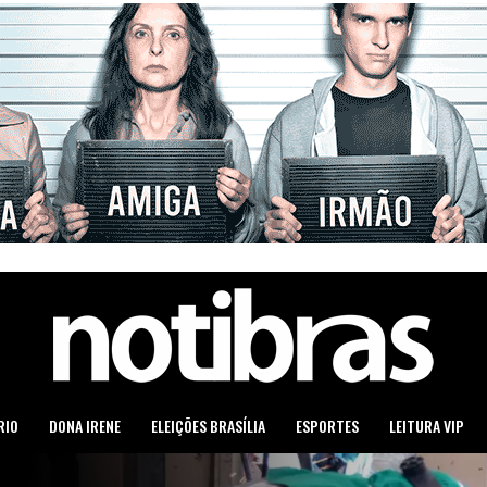
RIO
DONA IRENE
ELEIÇÕES BRASÍLIA
ESPORTES
LEITURA VIP