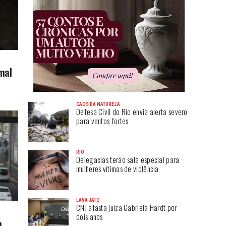
mal
CAOS DA NATUREZA
Defesa Civil do Rio envia alerta severo
para ventos fortes
RIO
Delegacias terão sala especial para
mulheres vítimas de violência
LAVA JATO
CNJ afasta juíza Gabriela Hardt por
dois anos
a