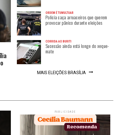
ORDEM É TUMULTUAR
Polícia caça arruaceiros que querem
provocar pânico durante eleições
CORRIDA AO BURITI
Sucessão ainda está longe do xeque-
mate
lia
co
MAIS ELEIÇÕES BRASÍLIA
PUBLICIDADE