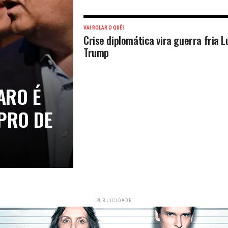
VAI ROLAR O QUÊ?
Crise diplomática vira guerra fria L
Trump
ARO É
PRO DE
PUBLICIDADE