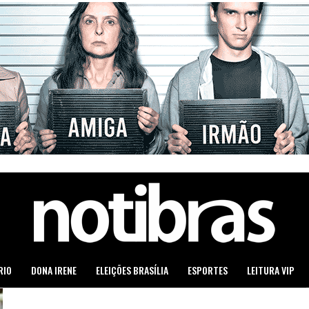
RIO
DONA IRENE
ELEIÇÕES BRASÍLIA
ESPORTES
LEITURA VIP