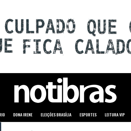
RIO
DONA IRENE
ELEIÇÕES BRASÍLIA
ESPORTES
LEITURA VIP