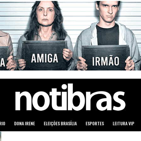
RIO
DONA IRENE
ELEIÇÕES BRASÍLIA
ESPORTES
LEITURA VIP